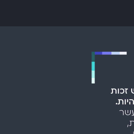
 זכות
יות.
, ובמשך עשר
,