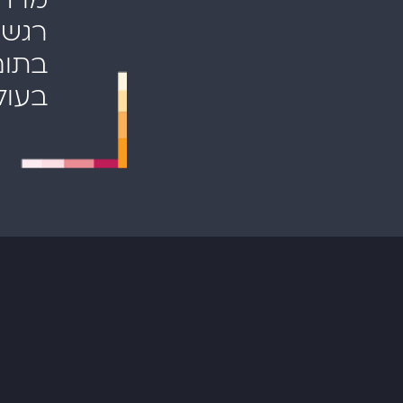
רגשי
בתום
בעול