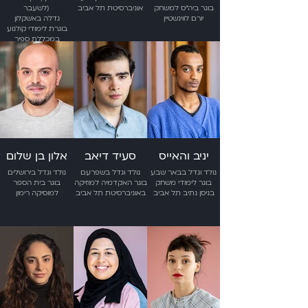
בוגר ביה״ס למשחק
אוניברסיטת תל אביב
לשעבר)
יורם לווינשטיין
גדלה באשקלון
בוגרת לימודי קולנוע
במכללת ספיר
יניב והאייס
סעיד דיאב
אלון בן שלום
נולד וגדל בבאר שבע
נולד וגדל בשפרעם
נולד וגדל בירושלים
בוגר לימודי משחק
בוגר האקדמיה למוזיקה
בוגר בית הספר
בניסן נתיב תל אביב
באוניברסיטת תל אביב
למוסיקה רימון