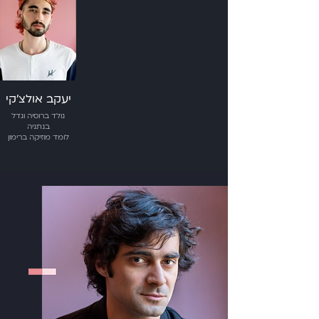
יעקב אולצ׳קי
נולד ברוסיה וגדל
בנתניה
לומד מוזיקה ברימון