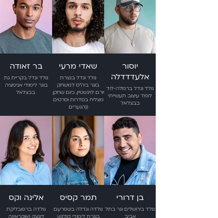
יוסור
שאדי מרעי
בר זאודה
אלעדדדלה
נולד וגדל בנצרת
נולד וגדל בקריית גת
בוגר ביה״ס למשחק
בוגר לימודי אנימציה
נולד וגדל ברמלה-לוד
יורם לוינשטיין, כיום שחקן
בבצלאל
לומד עיצוב תעשייתי
מצליח בסדרות וסרטים
בבצלאל
(הנערים)
בן דרורי
תמר קסיס
אלינה וקס
נולד בירושלים וגר בתל
נולדה וגדלה בשפרעם
נולדה ברפובליקת
אביב
בוגרת לימודי קולנוע
דונצק (אוקראינה