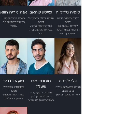
סופיה גלדקיה
מייסון שהאב
אנה מריה חווא
נולדה ברוסיה גדלה
נולדה וגדלה בג'סר אל
בוגרת לימודי קולנוע
נתניה
זרקה
בביה"ס לקולנוע סם
לומדת אמנות בין
בוגרת לימודי קולנוע
שפיגל
תחומית בבית הספר
בביה"ס לקולנוע בית
לתיאטרון חזותי
ברל
טלי צ׳רניס
מוחמד אבו
מועאד גדיר
שעלה
נולדה בירושלים וגדלה
נולד וגדל בביר אל
בתל אביב
מכסור
נולד וגדל בערערה
לומדת מוזיקה ברימון
בוגר לימודי אמניות
בוגר לימודי קולנוע
המסך בבצלאל
באוניברסיטת תל אביב