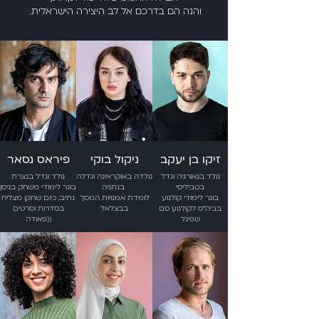
והנה הם בדרכם אל לב היצירה הישראלית.
זיקו בן יעקב
ניקול בוקי
פיראס נסאר
נולד בגאורגיה וגדל
נולדה באוקראינה וגדלה
נולד וגדל בנצרת
בטביליסי
בנתניה
בוגר לימודי משחק בניסן
בוגר לימודי קולנוע
לומדת אמנויות המסך
נתיב, כיום שחקן מצליח
בביה"ס לקולנוע סם
בבצלאל
בסדרות וסרטים
שפיגל
(פאודה)