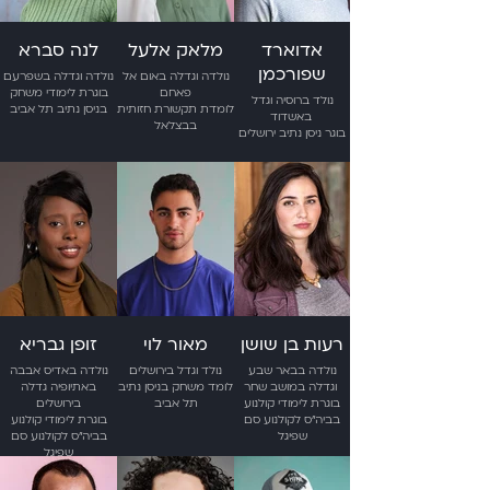
אדוארד
מלאק אלעל
לנה סברא
שפורכמן
נולדה וגדלה באום אל
נולדה וגדלה בשפרעם
פאחם
בוגרת לימודי משחק
נולד ברוסיה וגדל
לומדת תקשורת חזותית
בניסן נתיב תל אביב
באשדוד
בבצלאל
בוגר ניסן נתיב ירושלים
רעות בן שושן
מאור לוי
זופן גבריא
נולדה בבאר שבע
נולד וגדל בירושלים
נולדה באדיס אבבה
וגדלה במושב שחר
לומד משחק בניסן נתיב
באתיופיה גדלה
בוגרת לימודי קולנוע
תל אביב
בירושלים
בביה"ס לקולנוע סם
בוגרת לימודי קולנוע
שפיגל
בביה"ס לקולנוע סם
שפיגל