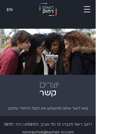
EN
יוצרים
רוצים לדעת עוד?
קשר
כתובתנו:
בואו ליצור איתנו ולהשמיע את
הקול הייחודי שלכם.
או חייגו:
רחוב ראול ולנברג 12 תל אביב,
6158101
| ת.ד. 58151
roimrachok@keshet-tv.com