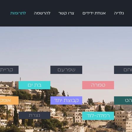
גלריה
אגודת ידידים
צרו קשר
להרשמה
לתרומות
וחם
שפרעם
קריית 
טמרה
בת ים
הט
קבוצת יתד
אופק
נצרת
רמלה-לוד