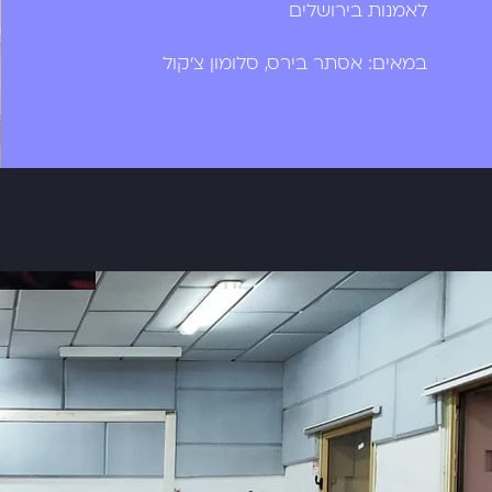
לאמנות בירושלים
במאים: אסתר בירס, סלומון צ'קול