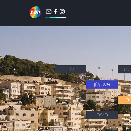
גת
לוד
אשקלון
ים
חיפה