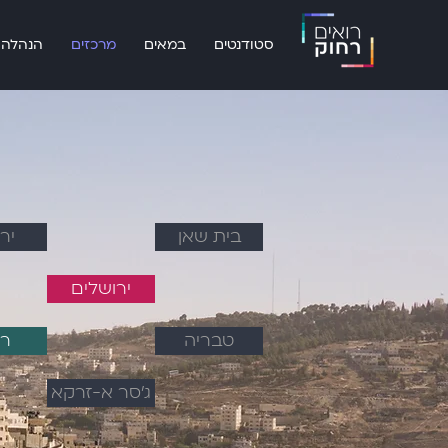
סטודנטים
במאים
מרכזים
הנהלה
בית שאן
יר
ירושלים
טבריה
ר
ג׳סר א-זרקא