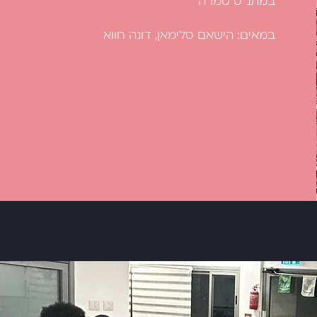
במתנ״ס טמרה
במאים: הישאם סלימאן, דונה חווא